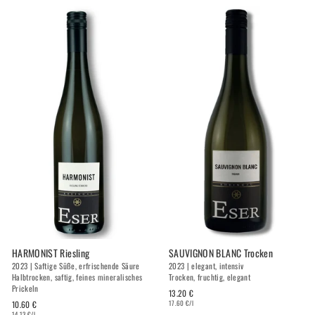
HARMONIST Riesling
SAUVIGNON BLANC Trocken
2023 | Saftige Süße, erfrischende Säure
2023 | elegant, intensiv
Halbtrocken, saftig, feines mineralisches
Trocken, fruchtig, elegant
Prickeln
13.20 €
10.60 €
17.60 €/l
14.13 €/l