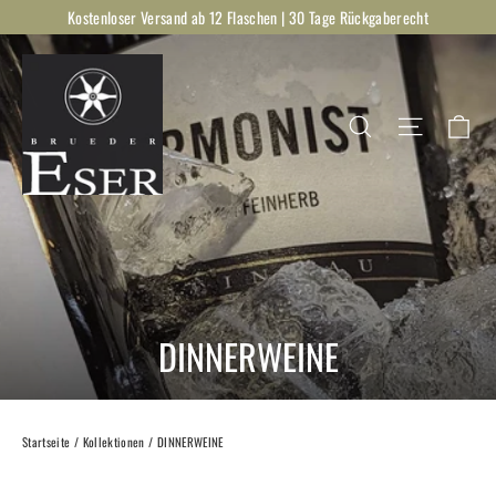
Direkt
Kostenloser Versand ab 12 Flaschen | 30 Tage Rückgaberecht
zum
Inhalt
Ei
Suche
Seitenna
DINNERWEINE
Startseite
/
Kollektionen
/
DINNERWEINE