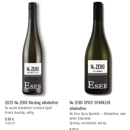
2025 No ZERO Riesling alkoholfrei
No ZERO SPICY SPARKLER
alkoholfrei
So macht alkoholfrei wirklich Spaß
Frisch, fruchtig, saftig
No Zero Spicy Sparkler – Alkoholfrei, aber
voller Charakter
9.90 €
Spritzig, aromatisch, würzig
13.20 €/l
9.50 €