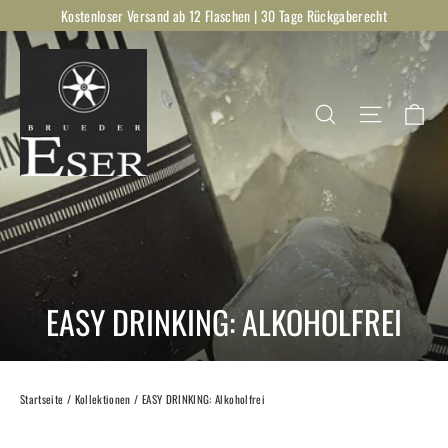
Direkt
Kostenloser Versand ab 12 Flaschen | 30 Tage Rückgaberecht
zum
Inhalt
Ei
Suche
Seitenna
EASY DRINKING: ALKOHOLFREI
Startseite
/
Kollektionen
/
EASY DRINKING: Alkoholfrei