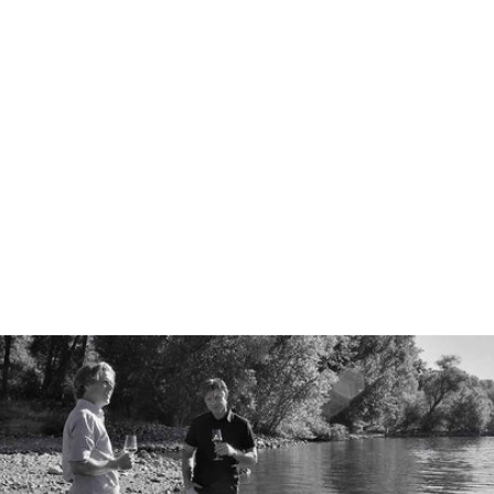
ROTWEIN
Spätburgunder
Trocken
2022 | Würzig,
samtig und
fruchtig
Saftig, fruchtig,
samtige zarte
Tannine
12.60 €
16.80 €/l