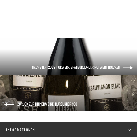
12.60 €
16.80 €/l
NÄCHSTER: 2022 | URWERK SPÄTBURGUNDER ROTWEIN TROCKEN
ZURÜCK ZUR DINNERWEINE: BURGUNDER&CO
INFORMATIONEN