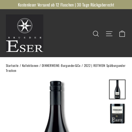
Direkt
Kostenloser Versand ab 12 Flaschen | 30 Tage Rückgaberecht
zum
Inhalt
Ei
Suche
Seitenna
Startseite
/
Kollektionen
/
DINNERWEINE: Burgunder&Co
/
2022 | ROTWEIN Spätburgunder
Trocken