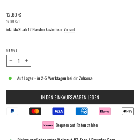
Normaler
12.60 €
Preis
16.80 €
/
l
inkl. MwSt. ab 12 Flaschen kostenloser
Versand
MENGE
−
+
Auf Lager - in 2-5 Werktagen bei dir Zuhause
IN DEN EINKAUFSWAGEN LEGEN
Bequem auf Raten zahlen
Pickup verfügbar unter
Weingut HT Eser | Brueder Eser