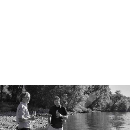
St.
NIKOLAUS
Riesling
Spätlese Süß
2023 | Süß,
würzig,
erfrischend
Süß, würzig,
grüner Tee
12.60 €
16.80 €/l