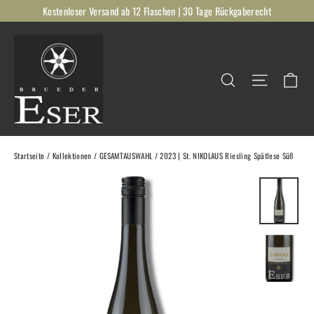
Direkt
Kostenloser Versand ab 12 Flaschen | 30 Tage Rückgaberecht
zum
Inhalt
Ei
Suche
Seitenna
Startseite
/
Kollektionen
/
GESAMTAUSWAHL
/
2023 | St. NIKOLAUS Riesling Spätlese Süß