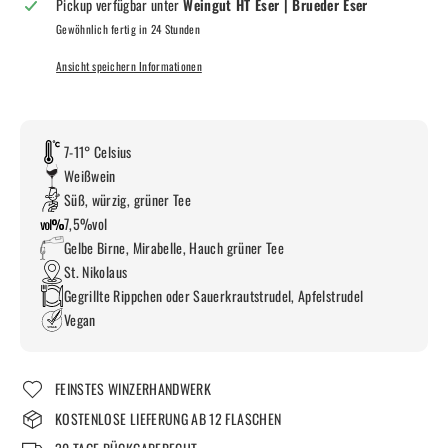
Pickup verfügbar unter
Weingut HT Eser | Brueder Eser
Gewöhnlich fertig in 24 Stunden
Ansicht speichern Informationen
7-11° Celsius
Weißwein
Süß, würzig, grüner Tee
7,5%vol
Gelbe Birne, Mirabelle, Hauch grüner Tee
St. Nikolaus
Gegrillte Rippchen oder Sauerkrautstrudel, Apfelstrudel
Vegan
FEINSTES WINZERHANDWERK
KOSTENLOSE LIEFERUNG AB 12 FLASCHEN