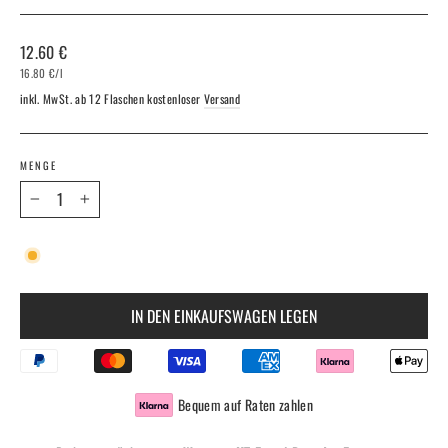
Normaler
12.60 €
Preis
16.80 €
/
l
inkl. MwSt. ab 12 Flaschen kostenloser
Versand
MENGE
−
+
IN DEN EINKAUFSWAGEN LEGEN
Bequem auf Raten zahlen