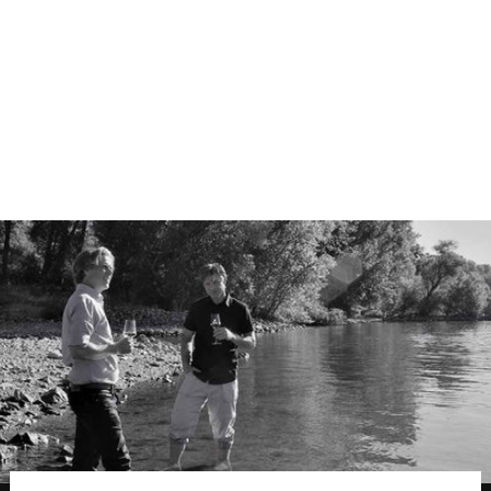
alkoholfrei
wirklich Spaß
Frisch,
fruchtig, saftig
9.90 €
13.20 €/l