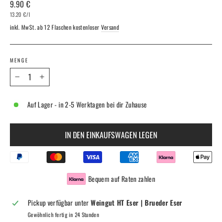
Normaler
9.90 €
Preis
13.20 €
/
l
inkl. MwSt. ab 12 Flaschen kostenloser
Versand
MENGE
−
+
Auf Lager - in 2-5 Werktagen bei dir Zuhause
IN DEN EINKAUFSWAGEN LEGEN
Bequem auf Raten zahlen
Pickup verfügbar unter
Weingut HT Eser | Brueder Eser
Gewöhnlich fertig in 24 Stunden