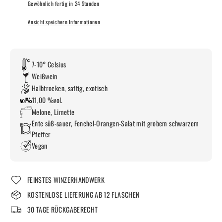
Gewöhnlich fertig in 24 Stunden
Ansicht speichern Informationen
7-10° Celsius
Weißwein
Halbtrocken, saftig, exotisch
11,00 %vol.
Melone, Limette
Ente süß-sauer, Fenchel-Orangen-Salat mit grobem schwarzem
Pfeffer
Vegan
FEINSTES WINZERHANDWERK
KOSTENLOSE LIEFERUNG AB 12 FLASCHEN
30 TAGE RÜCKGABERECHT