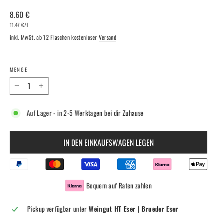
Normaler
8.60 €
Preis
11.47 €
/
l
inkl. MwSt. ab 12 Flaschen kostenloser
Versand
MENGE
−
+
Auf Lager - in 2-5 Werktagen bei dir Zuhause
IN DEN EINKAUFSWAGEN LEGEN
Bequem auf Raten zahlen
Pickup verfügbar unter
Weingut HT Eser | Brueder Eser