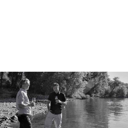
Weißwein
Cuvée
Verführerischer
Genuss
Halbtrocken,
saftig, exotisch
8.60 €
11.47 €/l